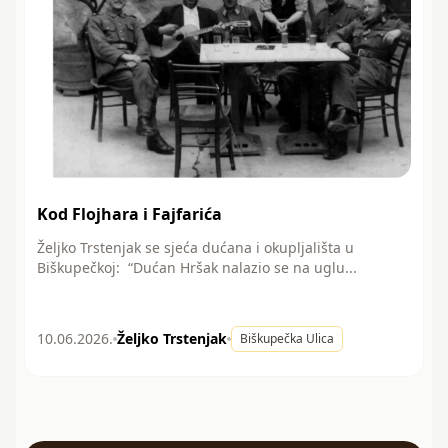
Kod Flojhara i Fajfarića
Željko Trstenjak se sjeća dućana i okupljališta u
Biškupečkoj: “Dućan Hršak nalazio se na uglu...
10.06.2026.
Željko Trstenjak
Biškupečka Ulica