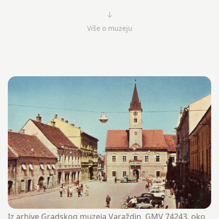
Više o muzeju
Iz arhive Gradskog muzeja Varaždin, GMV 74243, oko