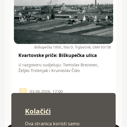
Biškupečka 1950., foto D. Trglavćnik, GMV 93138
Kvartovske priče: Biškupečka ulica
U razgovoru sudjeluju: Tomislav Brezovec,
Željko Trstenjak i Krunoslav Čolo
03.06.2026. 17:00
Palača Herzer, Varaždin
Biškupečka Ulica - Biškupec
YouTube
Kolačići
Ova stranica koristi samo