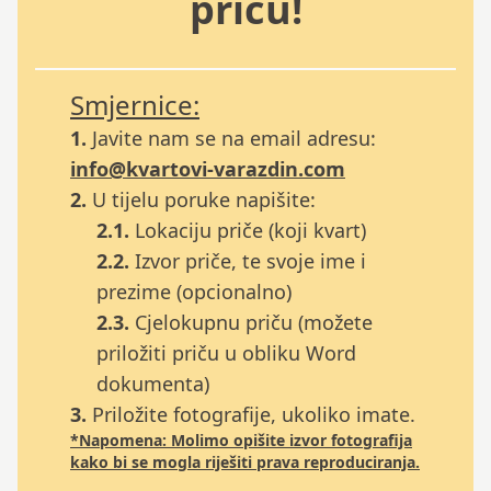
priču!
Smjernice:
1.
Javite nam se na email adresu:
info@kvartovi-varazdin.com
2.
U tijelu poruke napišite:
2.1.
Lokaciju priče (koji kvart)
2.2.
Izvor priče, te svoje ime i
prezime (opcionalno)
2.3.
Cjelokupnu priču (možete
priložiti priču u obliku Word
dokumenta)
3.
Priložite fotografije, ukoliko imate.
*Napomena:
Molimo opišite izvor fotografija
kako bi se mogla riješiti prava reproduciranja.